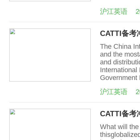
沪江英语
2
CATTI
The China Int
and the mosta
and distribut
International
Government P
沪江英语
2
CATTI
What will the 
thisglobalize