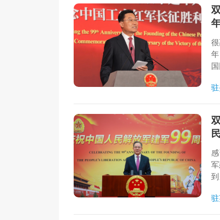
很
年
国
驻
感
军
到
动
驻
力