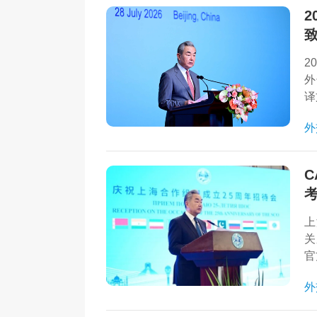
2
2
外
译
外
C
上
关
官
外